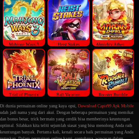
Mahjong Ways 3
Heist Stakes
Almighty Athena Empire
Trial of Phoenix
Bali Vacation
Rooster Rumble
Di dunia permainan online yang kaya opsi,
Download Capit99 Apk Mobile
udah jadi nama yang dari akui. Dengan beberapa permainan yang memikat
dan bonus besar, trick bermain yang cerdik bisa memberinya keuntungan
optimal. Silahkan kita teliti sejumlah siasat yang bisa menolong Anda raih
keuntungan banyak. Pertama kali, kenali secara baik permainan yang Anda
putuskan. Dalam permainan online kami, contohnya, wawasan dalam