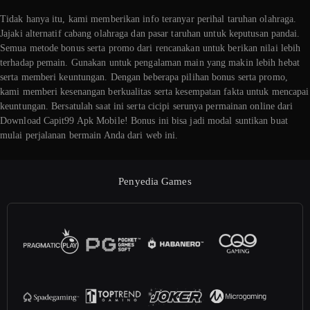
Tidak hanya itu, kami memberikan info teranyar perihal taruhan olahraga.
Jajaki alternatif cabang olahraga dan pasar taruhan untuk keputusan pandai.
Semua metode bonus serta promo dari rencanakan untuk berikan nilai lebih
terhadap pemain. Gunakan untuk pengalaman main yang makin lebih hebat
serta memberi keuntungan. Dengan beberapa pilihan bonus serta promo,
kami memberi kesenangan berkualitas serta kesempatan fakta untuk mencapai
keuntungan. Bersatulah saat ini serta cicipi serunya permainan online dari
Download Capit99 Apk Mobile! Bonus ini bisa jadi modal suntikan buat
mulai perjalanan bermain Anda dari web ini.
Penyedia Games