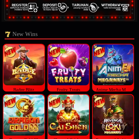
New Wins
Badge Blitz
Fruity Treats
Anime Mecha Megaways