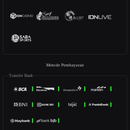
Metode Pembayaran
Transfer Bank