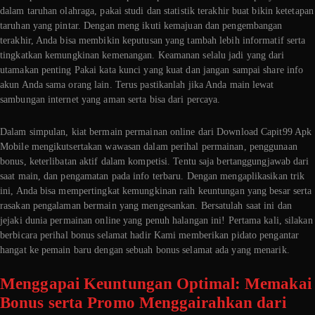
dalam taruhan olahraga, pakai studi dan statistik terakhir buat bikin ketetapan
taruhan yang pintar. Dengan meng ikuti kemajuan dan pengembangan
terakhir, Anda bisa membikin keputusan yang tambah lebih informatif serta
tingkatkan kemungkinan kemenangan. Keamanan selalu jadi yang dari
utamakan penting Pakai kata kunci yang kuat dan jangan sampai share info
akun Anda sama orang lain. Terus pastikanlah jika Anda main lewat
sambungan internet yang aman serta bisa dari percaya.
Dalam simpulan, kiat bermain permainan online dari Download Capit99 Apk
Mobile mengikutsertakan wawasan dalam perihal permainan, penggunaan
bonus, keterlibatan aktif dalam kompetisi. Tentu saja bertanggungjawab dari
saat main, dan pengamatan pada info terbaru. Dengan mengaplikasikan trik
ini, Anda bisa mempertingkat kemungkinan raih keuntungan yang besar serta
rasakan pengalaman bermain yang mengesankan. Bersatulah saat ini dan
jejaki dunia permainan online yang penuh halangan ini! Pertama kali, silakan
berbicara perihal bonus selamat hadir Kami memberikan pidato pengantar
hangat ke pemain baru dengan sebuah bonus selamat ada yang menarik.
Menggapai Keuntungan Optimal: Memakai
Bonus serta Promo Menggairahkan dari