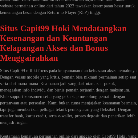
website permainan online dari tahun 2023 tawarkan kesempatan besar untuk
kemenangan besar dengan Return to Player (RTP) tinggi.
Situs Capit99 Hoki Mendatangkan
Kesenangan dan Keuntungan
Kelapangan Akses dan Bonus
Menggairahkan
Situs Capit 99 miliki focus pada kenyamanan dan keluasaan akses pemainnya.
Dengan versus mobile yang kritis, pemain bisa nikmati permainan setiap saat
serta dari mana-mana. Keamanan jadi yang dari utamakan pokok,
menegaskan info individu dan bisnis pemain terjamin dengan maksimum.
Klub support konsumen setia yang peka siap menolong pemain dengan
pertanyaan atau persoalan. Kami bukan cuma menjajakan keamanan bermain,
tapi juga memberikan pelbagai teknik pembayaran yang fleksibel. Dengan
transfer bank, kartu credit, serta e-wallet, proses deposit dan penarikan lebih
menjadi ringan.
Keutamaan kemajuan permainan online dari anggap oleh Capit99 Hoki, yang