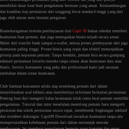
membikin dasar kuat buat pengalaman bermain yang aman. Kesinambungan
dan keadilan tiap permainan dari tanggung lewat standard tinggi yang dari
jaga oleh aturan serta instansi pengawas.
Keanekaragaman metoda pembaysaran dari
Capit 99
bukan sekedar memberi
keamanan buat pemain, dan juga menegaskan bisnis terjadi secara aman.
Mulai dari transfer bank sampai e-wallet, semua proses pembayaran dari jaga
keamanan paling tinggi. Proses bisnis yang cepat dan efektif menunjukkan
prinsip pada kepuasan pemain. Tanpa kendala, pemain bisa secara gampang
nikmati permainan favorite mereka tanpa cemas akan keamanan data atau
bisnis. Service konsumen yang peka dan professional kami jadi susunan
tambahan dalam unsur keamanan.
Club bantuan konsumen selalu siap menolong pemain dari dalam
menyelesaikan soal tekhnis atau memberinya informasi berkaitan permainan.
Penting buat dari mengerti kalau keamanan tidak cuma buat pemain memiliki
pengalaman. Tutorial dan tutor mendalam menolong pemain baru mengerti
peraturan dan taktik permainan secara cepat, membentuk lingkungan inklusif
dan memberi dukungan. Capit99 Download tawarkan keamanan tanpa ada
mempertaruhkan kebebasan pemain dari dalam menunjuk metoda
pembayaran. Ini membuat pengalaman bermain yang komplet dan aman