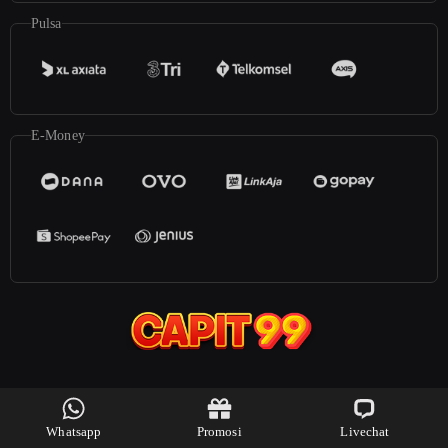
Pulsa
E-Money
©2025
Capit99
. All rights reserved | 18+
Whatsapp
Promosi
Livechat