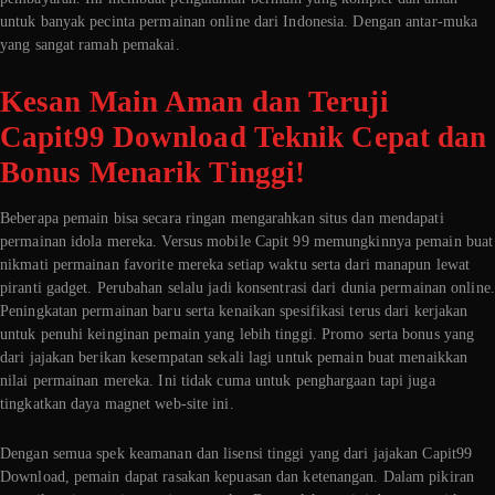
untuk banyak pecinta permainan online dari Indonesia. Dengan antar-muka
yang sangat ramah pemakai.
Kesan Main Aman dan Teruji
Capit99 Download Teknik Cepat dan
Bonus Menarik Tinggi!
Beberapa pemain bisa secara ringan mengarahkan situs dan mendapati
permainan idola mereka. Versus mobile Capit 99 memungkinnya pemain buat
nikmati permainan favorite mereka setiap waktu serta dari manapun lewat
piranti gadget. Perubahan selalu jadi konsentrasi dari dunia permainan online.
Peningkatan permainan baru serta kenaikan spesifikasi terus dari kerjakan
untuk penuhi keinginan pemain yang lebih tinggi. Promo serta bonus yang
dari jajakan berikan kesempatan sekali lagi untuk pemain buat menaikkan
nilai permainan mereka. Ini tidak cuma untuk penghargaan tapi juga
tingkatkan daya magnet web-site ini.
Dengan semua spek keamanan dan lisensi tinggi yang dari jajakan Capit99
Download, pemain dapat rasakan kepuasan dan ketenangan. Dalam pikiran