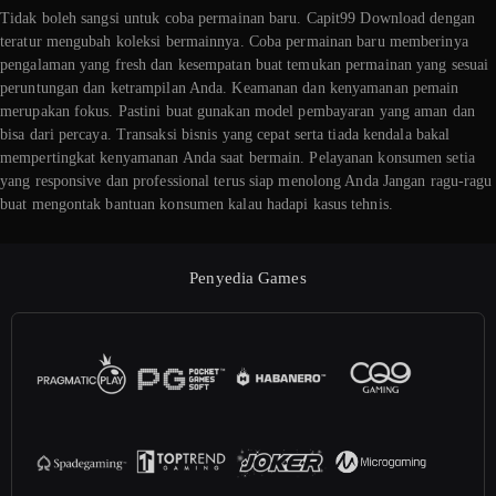
Tidak boleh sangsi untuk coba permainan baru. Capit99 Download dengan
teratur mengubah koleksi bermainnya. Coba permainan baru memberinya
pengalaman yang fresh dan kesempatan buat temukan permainan yang sesuai
peruntungan dan ketrampilan Anda. Keamanan dan kenyamanan pemain
merupakan fokus. Pastini buat gunakan model pembayaran yang aman dan
bisa dari percaya. Transaksi bisnis yang cepat serta tiada kendala bakal
mempertingkat kenyamanan Anda saat bermain. Pelayanan konsumen setia
yang responsive dan professional terus siap menolong Anda Jangan ragu-ragu
buat mengontak bantuan konsumen kalau hadapi kasus tehnis.
Penyedia Games