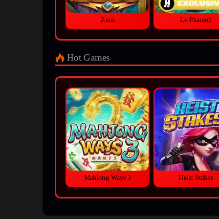
Zeus
Le Pharaoh
Hot Games
Mahjong Ways 3
Heist Stakes