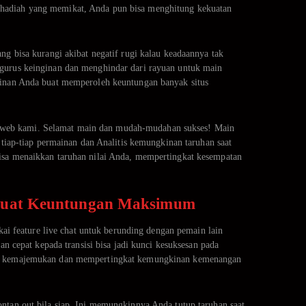
 hadiah yang memikat, Anda pun bisa menghitung kekuatan
g bisa kurangi akibat negatif rugi kalau keadaannya tak
ngurus keinginan dan menghindar dari rayuan untuk main
kinan Anda buat memperoleh keuntungan banyak situs
lam web kami. Selamat main dan mudah-mudahan sukses! Main
 tiap-tiap permainan dan Analitis kemungkinan taruhan saat
isa menaikkan taruhan nilai Anda, mempertingkat kesempatan
n buat Keuntungan Maksimum
 feature live chat untuk berunding dengan pemain lain
n cepat kepada transisi bisa jadi kunci kesuksesan pada
trol kemajemukan dan mempertingkat kemungkinan kemenangan
ntan out bila siap. Ini memungkinnya Anda tutup taruhan saat