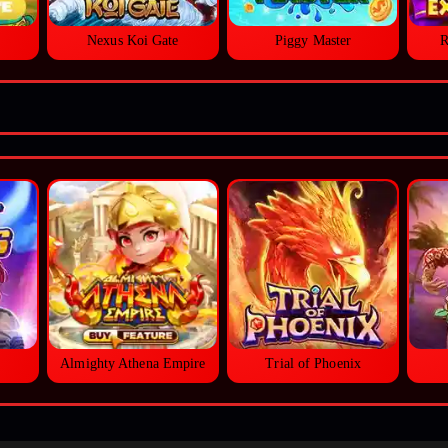
Nexus Koi Gate
Piggy Master
R
Almighty Athena Empire
Trial of Phoenix