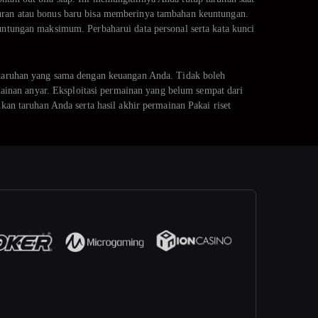
turan atau bonus baru bisa memberinya tambahan keuntungan.
untungan maksimum. Perbaharui data personal serta kata kunci
t taruhan yang sama dengan keuangan Anda. Tidak boleh
rmainan anyar. Eksploitasi permainan yang belum sempat dari
kan taruhan Anda serta hasil akhir permainan Pakai riset