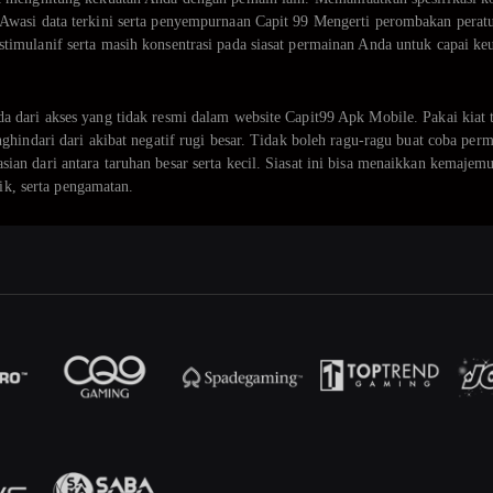
 Awasi data terkini serta penyempurnaan Capit 99 Mengerti perombakan pera
timulanif serta masih konsentrasi pada siasat permainan Anda untuk capai ke
a dari akses yang tidak resmi dalam website Capit99 Apk Mobile. Pakai kia
ghindari dari akibat negatif rugi besar. Tidak boleh ragu-ragu buat coba pe
n dari antara taruhan besar serta kecil. Siasat ini bisa menaikkan kemajemu
tik, serta pengamatan.